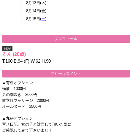
8月13日(
木
)
-
8月14日(
金
)
-
8月15日(
土
)
-
プロフィール
日記
るん
(20歳)
T.160 B.94 (F) W.62 H.90
アピールコメント
▲有料オプション
極液 1000円
男の潮吹き 2000円
前立腺マッサージ 2000円
オールヌード 3500円
▲丸秘オプション
写メ日記、女の子と対面して頂いた際に
ご確認してみて下さいませ！