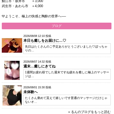
鯖江市・坂井市 ＋3,000
武生市・あわら市 ＋4,000
🩵ようこそ、極上の快感と陶酔の世界へ──
ブログ
2026/08/08 12:10 投稿
本日も癒しをお届けに…♡
先日はたくさんのご予定ありがとうございました‎🤍ぽっちゃ
りの…
2026/08/07 14:32 投稿
週末…癒しにきてね
1週間お疲れ様でした週末ですね疲れを癒しに極上のマッサー
ジは…
2026/08/01 15:30 投稿
未体験へ
たくさん褒めて貰えて嬉しいです普通のマッサージだけじゃ
ないオ…
» るんのブログをもっと読む