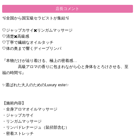
店長コメント
🫧全国から国宝級セラピストが集結🫧
🤍ジャップカサイ✖️リンガムマッサージ
🤍清楚✖️高級感
🤍丁寧で繊細なオイルタッチ
🤍体の奥まで響くディープリンパ
『本物だけが辿り着ける、極上の密着感…
高級アロマの香りに包まれながら心と身体をとろけさせる、至
福の時間🫧』
✨選ばれた大人のためのLuxury este✨
【施術内容】
・全身アロマオイルマッサージ
・ジャップカサイ
・リンガムマッサージ
・リンパドレナージュ（鼠径部含む）
・密着ストレッチ