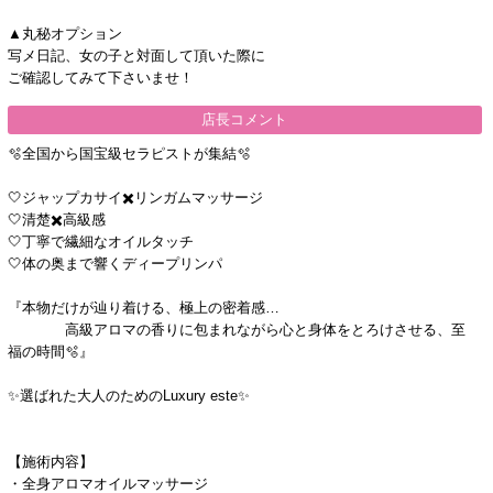
▲丸秘オプション
写メ日記、女の子と対面して頂いた際に
ご確認してみて下さいませ！
店長コメント
🫧全国から国宝級セラピストが集結🫧
🤍ジャップカサイ✖️リンガムマッサージ
🤍清楚✖️高級感
🤍丁寧で繊細なオイルタッチ
🤍体の奥まで響くディープリンパ
『本物だけが辿り着ける、極上の密着感…
高級アロマの香りに包まれながら心と身体をとろけさせる、至
福の時間🫧』
✨選ばれた大人のためのLuxury este✨
【施術内容】
・全身アロマオイルマッサージ